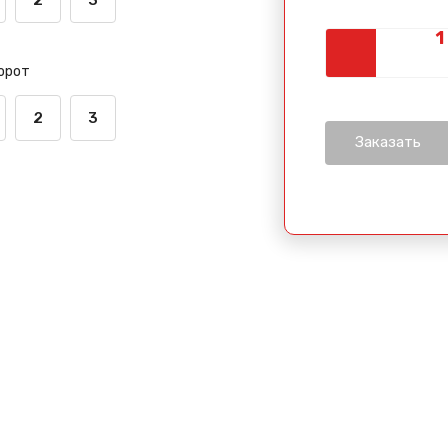
орот
2
3