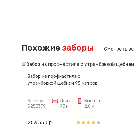
Похожие
заборы
Смотреть вс
Забор из профнастила с
утрамбовкой щебнем 95 метров
Артикул:
Длина:
Высота:
S25E379
95 м
2,0 м
253 550 р