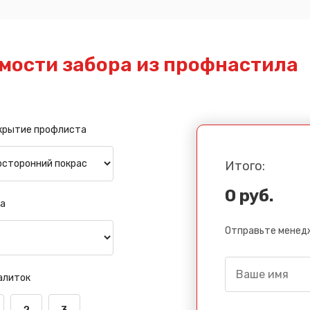
мости забора из профнастила
крытие профлиста
Итого:
0 руб.
а
Отправьте менедж
алиток
2
3