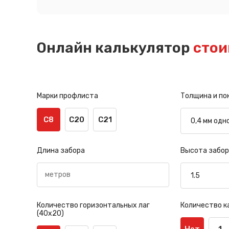
Онлайн калькулятор
стои
Марки профлиста
Толщина и по
С8
С20
С21
Длина забора
Высота забор
Количество горизонтальных лаг
Количество к
(40х20)
Нет
1