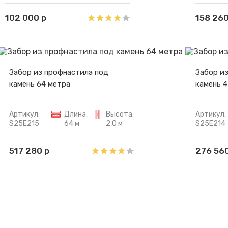
102 000 р
158 260
Забор из профнастила под
Забор и
камень 64 метра
камень 4
Артикул:
Длина:
Высота:
Артикул:
S25E215
64 м
2,0 м
S25E214
517 280 р
276 560