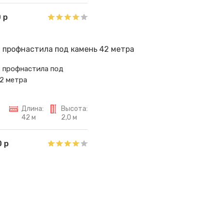
 р
з профнастила под
2 метра
Длина:
Высота:
42 м
2,0 м
 р