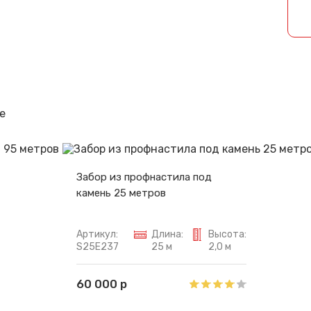
Спасибо за обращение, наш специалист свяжется с Вами.
е
Забор из профнастила под
камень 25 метров
Артикул:
Длина:
Высота:
S25E237
25 м
2,0 м
60 000 р