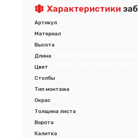
Характеристики
заб
Псков
Южно-Сахалинск
Ростов-на-Дону
Якутск
Рязань
Cанкт-Петербург
Артикул
Самара
Саранск
Материал
Высота
Длина
Цвет
Столбы
Тип монтажа
Окрас
Толщина листа
Ворота
Калитка