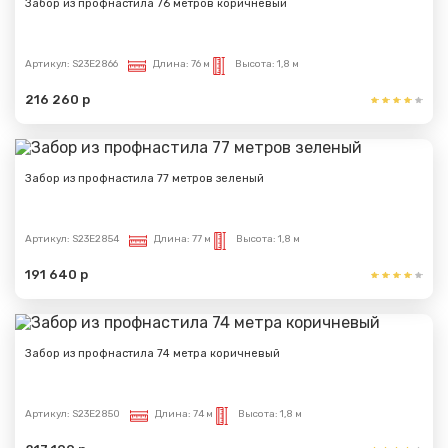
Забор из профнастила 76 метров коричневый
отправлено
Артикул:
S23E2866
Длина:
76 м
Высота:
1,8 м
Спасибо за обращение, наш специалист свяжется с
Вами.
216 260 р
Забор из профнастила 77 метров зеленый
Артикул:
S23E2854
Длина:
77 м
Высота:
1,8 м
191 640 р
Забор из профнастила 74 метра коричневый
Артикул:
S23E2850
Длина:
74 м
Высота:
1,8 м