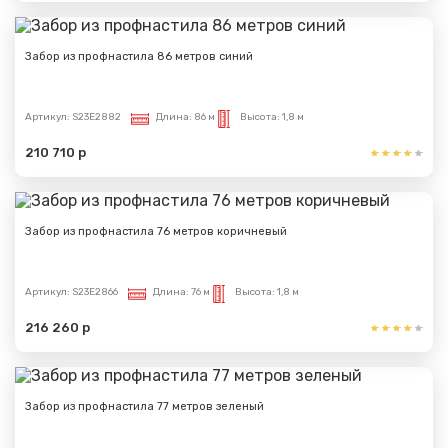
Забор из профнастила 86 метров синий
Сообщение успешно
Артикул:
S23E2882
Длина:
86 м
Высота:
1,8 м
отправлено
210 710 р
Спасибо за обращение, наш специалист свяжется с
Вами.
Забор из профнастила 76 метров коричневый
Артикул:
S23E2866
Длина:
76 м
Высота:
1,8 м
216 260 р
Забор из профнастила 77 метров зеленый