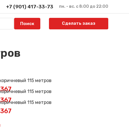
+7 (901) 417-33-73
пн. - вс. с 8:00 до 22:00
Сделать заказ
тров
2367
2367
2367
й