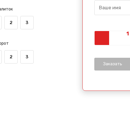
алиток
2
3
орот
2
3