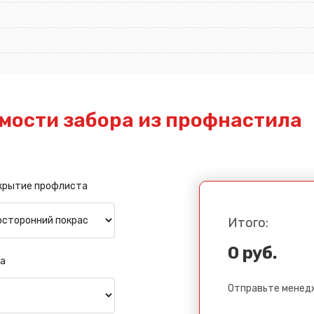
мости забора из профнастила
крытие профлиста
Итого:
0 руб.
а
Отправьте менедж