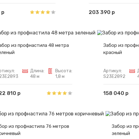
 р
203 390 р
абор из профнастила 48 метра
Забор из профн
еленый
красный
ртикул:
Длина:
Высота:
Артикул:
23E2893
48 м
1,8 м
S23E2892
22 810 р
158 040 р
бор из профнастила 76 метров
Забор из п
ричневый
зеленый