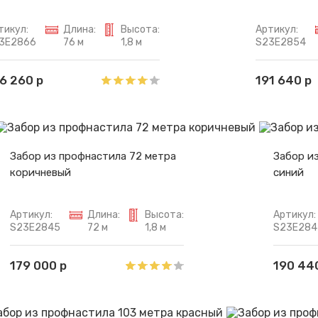
тикул:
Длина:
Высота:
Артикул:
3E2866
76 м
1,8 м
S23E2854
6 260 р
191 640 р
Забор из профнастила 72 метра
Забор и
коричневый
синий
Артикул:
Длина:
Высота:
Артикул:
S23E2845
72 м
1,8 м
S23E284
179 000 р
190 44