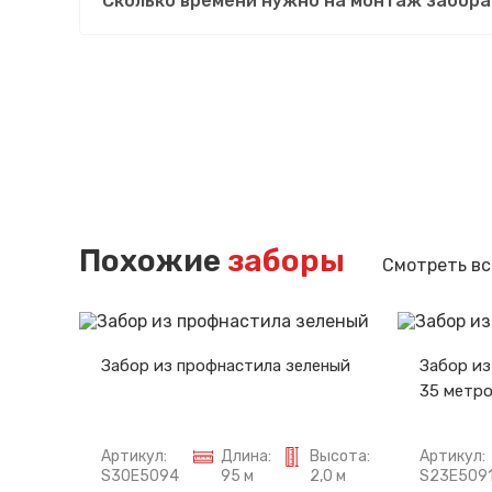
Сколько времени нужно на монтаж забора
Похожие
заборы
Смотреть вс
Забор из профнастила зеленый
Забор из
35 метр
Артикул:
Длина:
Высота:
Артикул:
S30E5094
95 м
2,0 м
S23E509