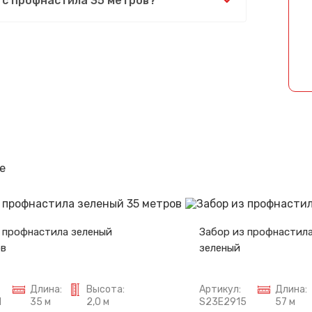
 с профнастила 35 метров?
Спасибо за обращение, наш специалист свяжется с Вами.
е
 профнастила зеленый
Забор из профнастила
ов
зеленый
Длина:
Высота:
Артикул:
Длина:
1
35 м
2,0 м
S23E2915
57 м