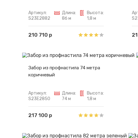
Артикул:
Длина:
Высота:
Ар
S23E2882
86 м
1,8 м
S2
210 710 р
21
Забор из профнастила 74 метра
коричневый
Артикул:
Длина:
Высота:
S23E2850
74 м
1,8 м
217 100 р