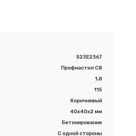
S23E2367
Профнастил С8
1,8
115
Коричневый
40х40х2 мм
Бетонирование
С одной стороны