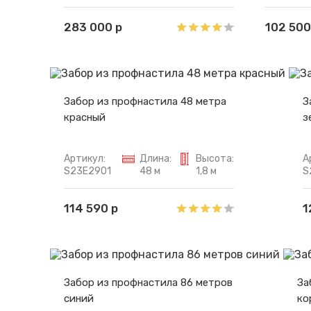
283 000 р
102 500
Забор из профнастила 48 метра
З
красный
з
Артикул:
Длина:
Высота:
А
S23E2901
48 м
1,8 м
S
114 590 р
1
Забор из профнастила 86 метров
За
синий
ко