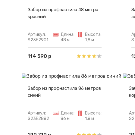
Забор из профнастила 48 метра
З
красный
з
Артикул:
Длина:
Высота:
А
S23E2901
48 м
1,8 м
S
114 590 р
1
Забор из профнастила 86 метров
За
синий
ко
Артикул:
Длина:
Высота:
Ар
S23E2882
86 м
1,8 м
S2
210 710 р
21