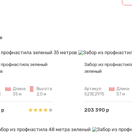
Спасибо за обращение, наш специалист свяжется с Вами.
е
 профнастила зеленый
Забор из профнастила
ов
зеленый
Длина:
Высота:
Артикул:
Длина:
1
35 м
2,0 м
S23E2915
57 м
 р
203 390 р