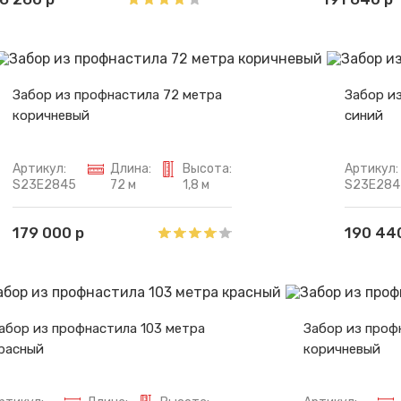
Забор из профнастила 72 метра
Забор и
коричневый
синий
Артикул:
Длина:
Высота:
Артикул:
S23E2845
72 м
1,8 м
S23E284
179 000 р
190 44
абор из профнастила 103 метра
Забор из проф
расный
коричневый