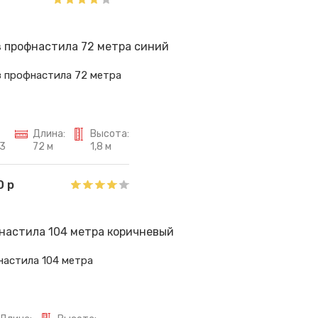
з профнастила 72 метра
Длина:
Высота:
3
72 м
1,8 м
0 р
настила 104 метра