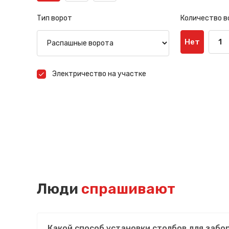
Тип ворот
Количество в
Нет
1
Электричество на участке
Люди
спрашивают
Какой способ установки столбов для забо