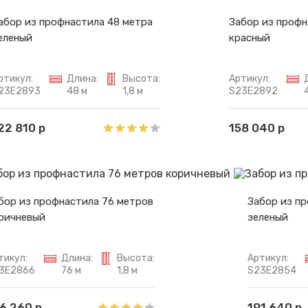
абор из профнастила 48 метра
Забор из профн
еленый
красный
ртикул:
Длина:
Высота:
Артикул:
23E2893
48 м
1,8 м
S23E2892
22 810 р
158 040 р
бор из профнастила 76 метров
Забор из п
ричневый
зеленый
тикул:
Длина:
Высота:
Артикул:
3E2866
76 м
1,8 м
S23E2854
6 260 р
191 640 р