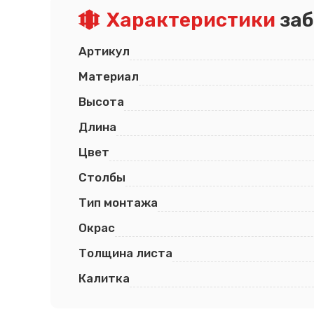
Характеристики
заб
Псков
Южно-Сахалинск
Ростов-на-Дону
Якутск
Рязань
Cанкт-Петербург
Артикул
Самара
Саранск
Материал
Высота
Длина
Цвет
Столбы
Тип монтажа
Окрас
Толщина листа
Калитка