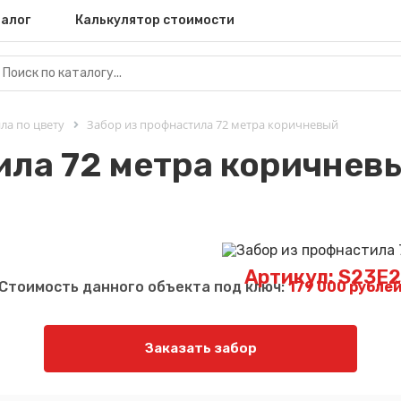
алог
Калькулятор стоимости
ла по цвету
Забор из профнастила 72 метра коричневый
ила 72 метра коричнев
Артикул: S23E
Стоимость данного объекта под ключ:
179 000 рубле
Заказать забор