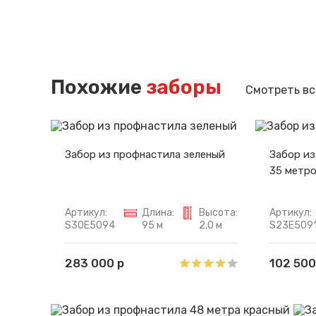
Похожие
заборы
Смотреть вс
Забор из профнастила зеленый
Забор из
35 метр
Артикул:
Длина:
Высота:
Артикул:
S30E5094
95 м
2,0 м
S23E509
283 000 р
102 500