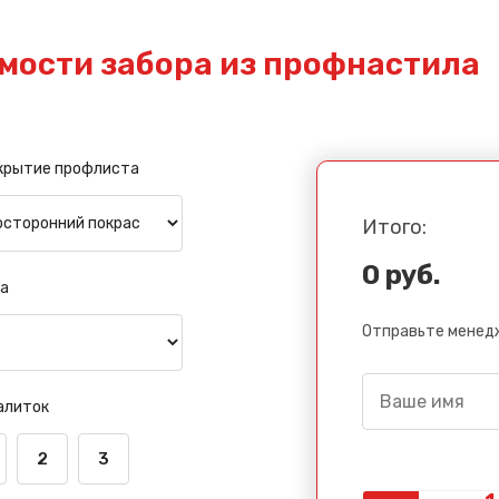
мости забора из профнастила
крытие профлиста
Итого:
0 руб.
а
Отправьте менедж
алиток
2
3