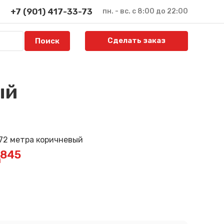
+7 (901) 417-33-73
пн. - вс. с 8:00 до 22:00
Сделать заказ
ый
2845
й