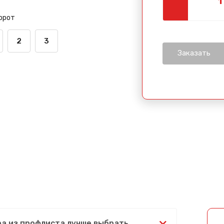
орот
2
3
ра из профлиста лучше выбрать,