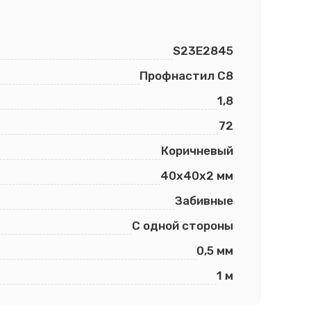
S23E2845
Профнастил С8
1,8
72
Коричневый
40х40х2 мм
Забивные
С одной стороны
0,5 мм
1 м