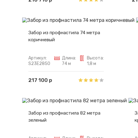
Забор из профнастила 74 метра
коричневый
Артикул:
Длина:
Высота:
S23E2850
74 м
1,8 м
217 100 р
Забор из профнастила 82 метра
З
зеленый
к