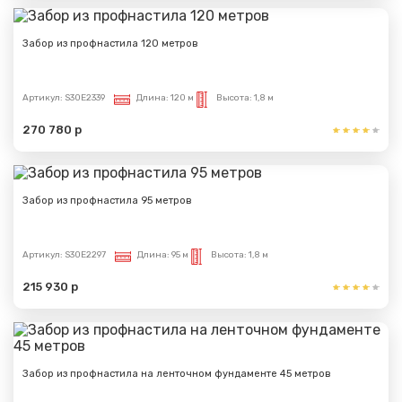
Забор из профнастила 120 метров
Сообщение успешно
Артикул:
S30E2339
Длина:
120 м
Высота:
1,8 м
отправлено
270 780 р
Спасибо за обращение, наш специалист свяжется с
Вами.
Забор из профнастила 95 метров
Артикул:
S30E2297
Длина:
95 м
Высота:
1,8 м
215 930 р
Забор из профнастила на ленточном фундаменте 45 метров