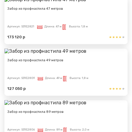
Забор из профнастила 47 метров
Артикул:
S31E2821
Длина:
47 м
Высота:
1,8 м
173 120 р
Сообщение успешно
Забор из профнастила 49 метров
отправлено
Артикул:
S31E2809
Длина:
49 м
Высота:
1,8 м
Спасибо за обращение, наш специалист свяжется с
Вами.
127 050 р
Забор из профнастила 89 метров
Артикул:
S31E2806
Длина:
89 м
Высота:
2,0 м