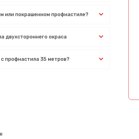
ом или покрашенном профнастиле?
ла двухстороннего окраса
 с профнастила 35 метров?
Сообщение успешно отправлено
е