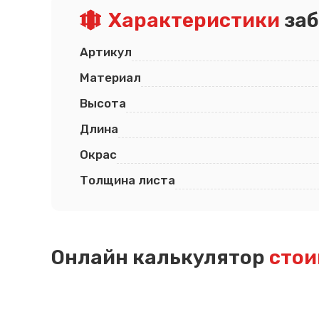
Характеристики
заб
Псков
Южно-Сахалинск
Ростов-на-Дону
Якутск
Рязань
Cанкт-Петербург
Артикул
Самара
Саранск
Материал
Высота
Длина
Окрас
Толщина листа
Онлайн калькулятор
стои