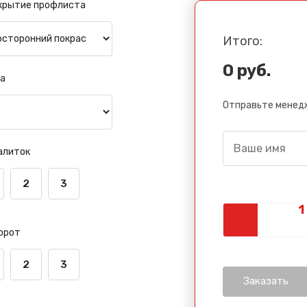
крытие профлиста
Итого:
0 руб.
а
Отправьте менедж
алиток
2
3
орот
2
3