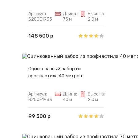
Артикул:
Длина:
Высота:
S200E1935
75 м
2,0 м
148 500 р
Оцинкованный забор из
профнастила 40 метров
Артикул:
Длина:
Высота:
S200E1933
40 м
2,0 м
99 500 р