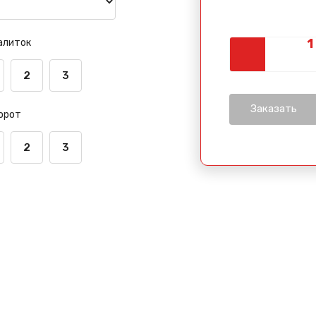
алиток
2
3
орот
2
3