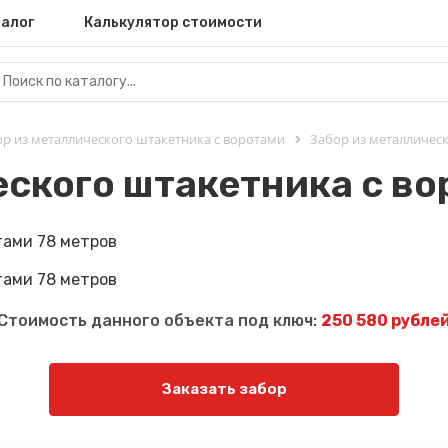
алог
Калькулятор стоимости
р из металлического штакетника с воротами
Забор из металлическ
еского штакетника с во
Стоимость данного объекта под ключ:
250 580 рубле
Заказать забор