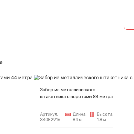
Спасибо за обращение, наш специалист свяжется с Вами.
е
Забор из металлического
штакетника с воротами 84 метра
Артикул:
Длина:
Высота:
S40E2916
84 м
1,8 м