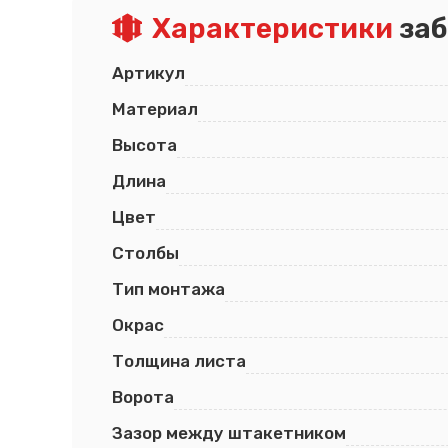
Характеристики
заб
Псков
Южно-Сахалинск
Ростов-на-Дону
Якутск
Рязань
Cанкт-Петербург
Артикул
Самара
Саранск
Материал
Высота
Длина
Цвет
Столбы
Тип монтажа
Окрас
Толщина листа
Ворота
Зазор между штакетником