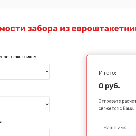
мости забора из евроштакетни
 евроштакетником
Итого:
0 руб.
Отправьте расчет
свяжется с Вами.
а