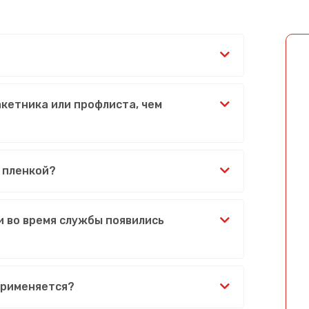
акетника или профлиста, чем
 пленкой?
и во время службы появились
применяется?
Сообщение успешно отправлено