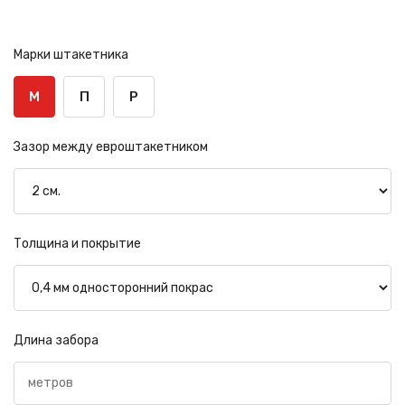
Марки штакетника
М
П
Р
Зазор между евроштакетником
Толщина и покрытие
Длина забора