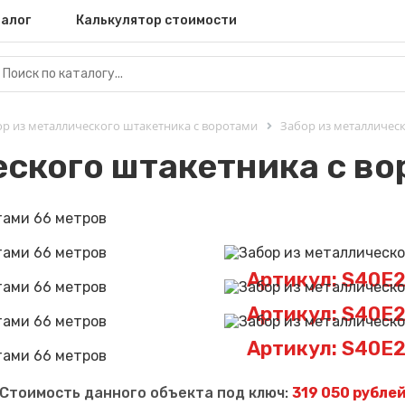
алог
Калькулятор стоимости
р из металлического штакетника с воротами
Забор из металлическ
еского штакетника с во
Артикул: S40E
Артикул: S40E
Артикул: S40E
Стоимость данного объекта под ключ:
319 050 рубле