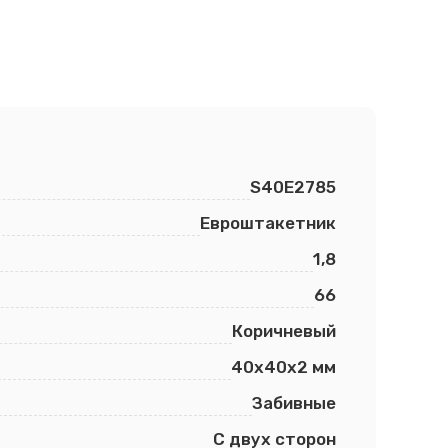
S40E2785
Евроштакетник
1,8
66
Коричневый
40х40х2 мм
Забивные
С двух сторон