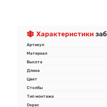
Псков
Южно-Сахалинск
Ростов-на-Дону
Якутск
Рязань
Cанкт-Петербург
Самара
Саранск
Характеристики
заб
Артикул
Материал
Высота
Длина
Цвет
Столбы
Тип монтажа
Окрас