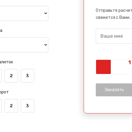
Отправьте расчет
свяжется с Вами.
а
алиток
2
3
орот
2
3