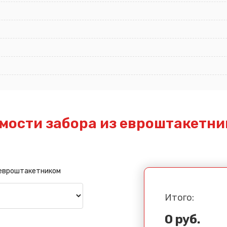
мости забора из евроштакетни
 евроштакетником
Итого:
0 руб.