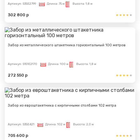
Сообщение успешно
Артикул:
S35E2799
Длина:
75 м
Высота:
1,8 м
отправлено
302 800 р
Спасибо за обращение, наш специалист свяжется с
Вами.
Забор из металлического штакетника горизонтальный 100 метров
Артикул:
S151E2170
Длина:
100 м
Высота:
1,8 м
272 550 р
Забор из евроштакетника с кирпичными столбами 102 метра
Артикул:
S35E421
Длина:
102 м
Высота:
2,0 м
705 600 р