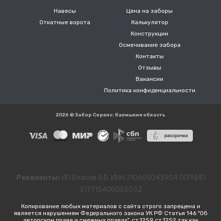
Навесы
Цена на заборы
Откатные ворота
Калькулятор
Конструкции
Осмечивание забора
Контакты
Отзывы
Вакансии
Политика конфиденциальности
2026 © Забор Сервис: Калмыкия область
Реквизиты:
ИП Власов А.В. ИНН 710605043904 ОГРНИП
317715400055552
Копирование любых материалов с сайта строго запрещена и
является нарушением Федерального закона УК РФ Статья 146 "Об
авторском праве и смежных правах", ст.1259 ст.1252 так как