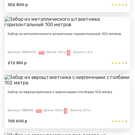
302 800 р
отправлено
Спасибо за обращение, наш специалист свяжется с
Вами.
Забор из металлического штакетника горизонтальный 100 метров
Артикул:
S151E2170
Длина:
100 м
Высота:
1,8 м
272 550 р
Забор из евроштакетника с кирпичными столбами 102 метра
Артикул:
S35E421
Длина:
102 м
Высота:
2,0 м
705 600 р