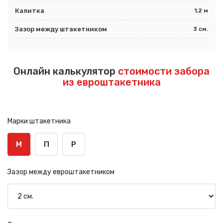
Калитка
1,2 м
Зазор между штакетником
3 см.
Онлайн калькулятор
стоимости забора
из евроштакетника
Марки штакетника
М
П
Р
Зазор между евроштакетником