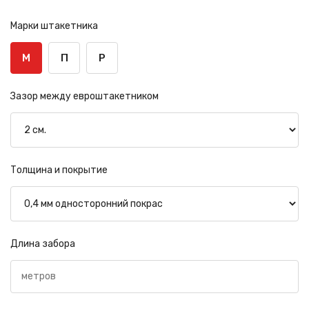
Марки штакетника
М
П
Р
Зазор между евроштакетником
Толщина и покрытие
Длина забора