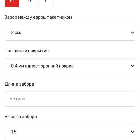
М
П
Р
Зазор между евроштакетником
Толщина и покрытие
Длина забора
Высота забора