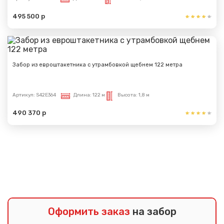
495 500 р
Забор из евроштакетника с утрамбовкой щебнем 122 метра
Артикул:
S42E364
Длина:
122 м
Высота:
1,8 м
490 370 р
Показать еще
Оформить заказ
на забор