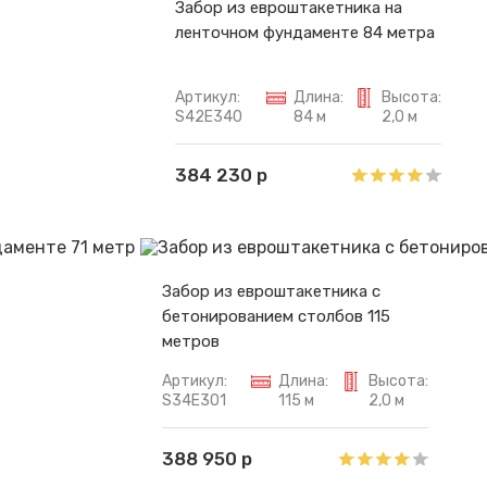
Забор из евроштакетника на
ленточном фундаменте 84 метра
Артикул:
Длина:
Высота:
S42E340
84 м
2,0 м
384 230 р
Забор из евроштакетника с
бетонированием столбов 115
метров
Артикул:
Длина:
Высота:
S34E301
115 м
2,0 м
388 950 р