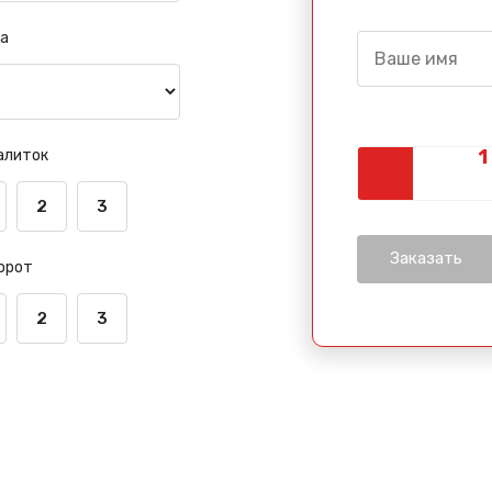
а
алиток
2
3
орот
2
3