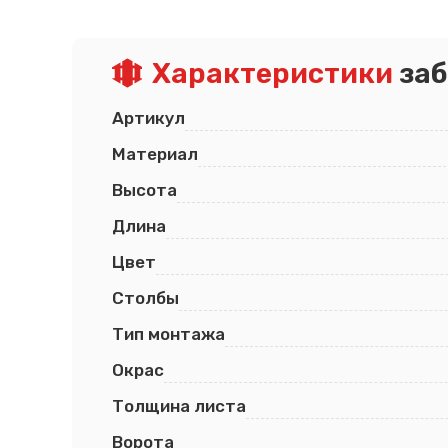
Псков
Южно-Сахалинск
Ростов-на-Дону
Якутск
Рязань
Cанкт-Петербург
Характеристики
заб
Самара
Саранск
Артикул
Материал
Высота
Длина
Цвет
Столбы
Тип монтажа
Окрас
Толщина листа
Ворота