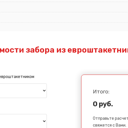
мости забора из евроштакетни
 евроштакетником
Итого:
0 руб.
Отправьте расчет
свяжется с Вами.