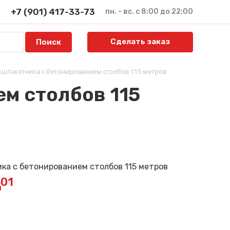
+7 (901) 417-33-73
пн. - вс. с 8:00 до 22:00
Сделать заказ
оштакетника с бетонированием столбов 115 метров
м столбов 115
301
й