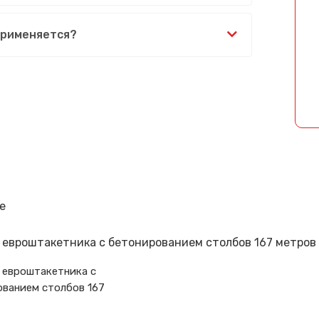
Спасибо за обращение, наш специалист свяжется с Вами.
применяется?
е
 евроштакетника с
ванием столбов 167