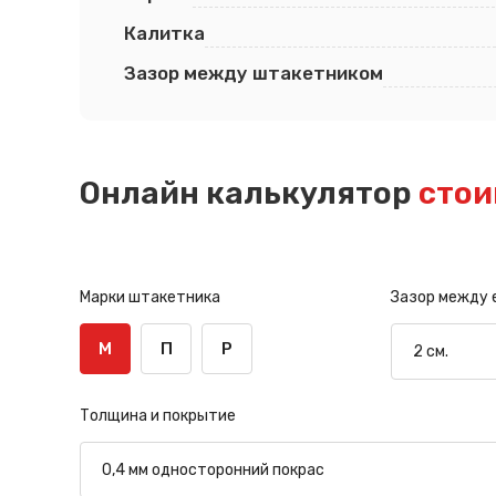
Калитка
Зазор между штакетником
Онлайн калькулятор
стои
Марки штакетника
Зазор между
М
П
Р
Толщина и покрытие