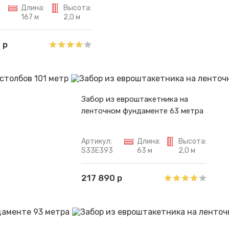
Длина:
Высота:
167 м
2,0 м
 р
Забор из евроштакетника на
ленточном фундаменте 63 метра
Артикул:
Длина:
Высота:
S33E393
63 м
2,0 м
217 890 р