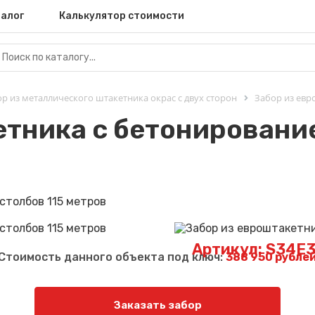
алог
Калькулятор стоимости
р из металлического штакетника окрас с двух сторон
Забор из евр
етника с бетонирование
Артикул: S34E
Стоимость данного объекта под ключ:
388 950 рубле
Заказать забор