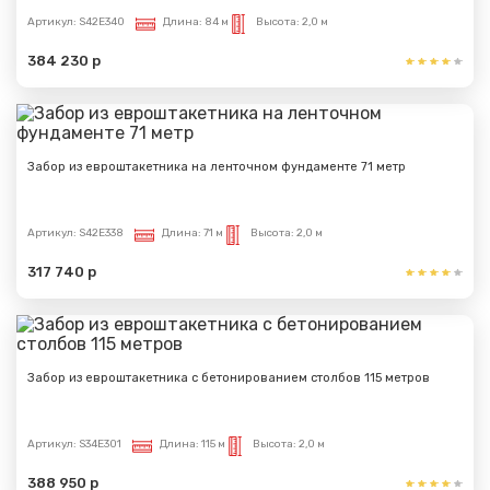
Артикул:
S42E340
Длина:
84 м
Высота:
2,0 м
384 230 р
Забор из евроштакетника на ленточном фундаменте 71 метр
Артикул:
S42E338
Длина:
71 м
Высота:
2,0 м
Сообщение успешно
317 740 р
отправлено
Спасибо за обращение, наш специалист свяжется с
Вами.
Забор из евроштакетника с бетонированием столбов 115 метров
Артикул:
S34E301
Длина:
115 м
Высота:
2,0 м
388 950 р