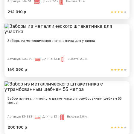
Артикул:
S34E91
Длина:
63 м
Высота:
1,8 м
212 010 р
Заборы из металлического штакетника для участка
Артикул:
S34E89
Длина:
44 м
Высота:
2,0 м
169 090 р
Забор из металлического штакетника с утрамбованным щебнем 53
метра
Артикул:
S34E83
Длина:
53 м
Высота:
2,0 м
200 180 р