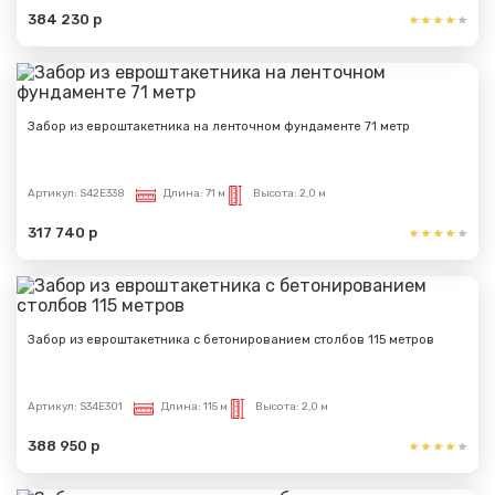
384 230 р
Забор из евроштакетника на ленточном фундаменте 71 метр
Артикул:
S42E338
Длина:
71 м
Высота:
2,0 м
317 740 р
Сообщение успешно
отправлено
Спасибо за обращение, наш специалист свяжется с
Забор из евроштакетника с бетонированием столбов 115 метров
Вами.
Артикул:
S34E301
Длина:
115 м
Высота:
2,0 м
388 950 р