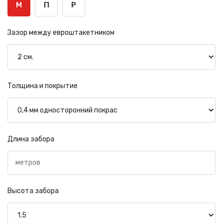
М
П
Р
Зазор между евроштакетником
Толщина и покрытие
Длина забора
Высота забора