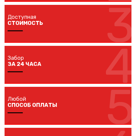
3
Мы доставляем комплектующие забора на любой
объект в вашем городе в кратчайшие сроки
Доступная
собственным транспортом.
СТОИМОСТЬ
4
Мы предлагаем вам любые виды заборов, цветовых
решений по конкурентной цене.
Забор
ЗА 24 ЧАСА
5
Наши монтажники устанавливают заборы
протяженностью до 40 метров за один рабочий день.
Любой
СПОСОБ ОПЛАТЫ
Оплачивайте покупку любым удобным для вас