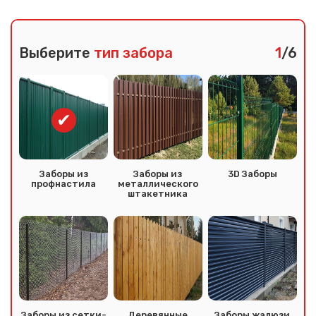
Выберите
тип забора
1
/6
Заборы из
Заборы из
3D Заборы
профнастила
металлического
штакетника
Заборы из сетки-
Деревянные
Заборы жалюзи