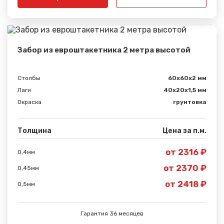
Забор из евроштакетника 2 метра высотой
Столбы
60х60х2 мм
Лаги
40х20х1,5 мм
Сообщение успешно
Окраска
грунтовка
отправлено
Толщина
Цена за п.м.
Спасибо за обращение, наш специалист свяжется с
Вами.
от 2316 ₽
0,4мм
от 2370 ₽
0,45мм
от 2418 ₽
0,5мм
Гарантия 36 месяцев