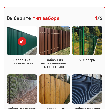
Выберите
тип забора
1
/6
Заборы из
Заборы из
3D Заборы
профнастила
металлического
штакетника
Заборы из сетки-
Деревянные
Заборы жалюзи