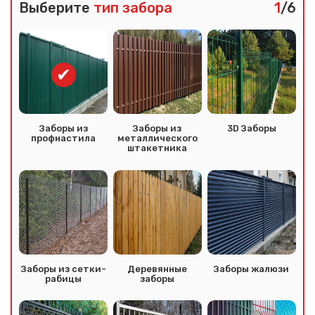
Выберите
тип забора
1
/6
Заборы из
Заборы из
3D Заборы
профнастила
металлического
штакетника
Заборы из сетки-
Деревянные
Заборы жалюзи
рабицы
заборы