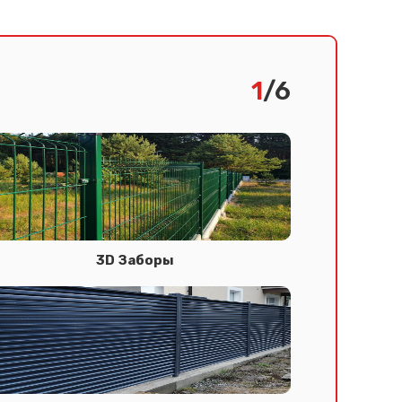
1
/6
3D Заборы