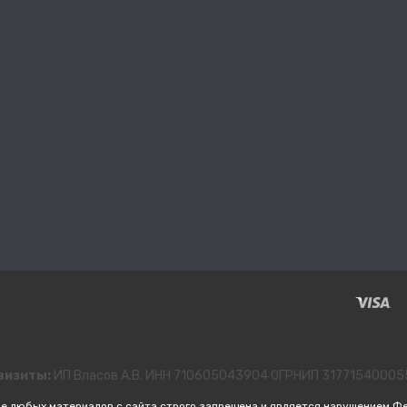
визиты:
ИП Власов А.В. ИНН 710605043904 ОГРНИП 3177154000
е любых материалов с сайта строго запрещена и является нарушением Ф