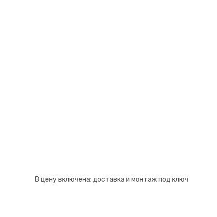
Псков
Южно-Сахалинск
Ростов-на-Дону
Якутск
Рязань
Cанкт-Петербург
Самара
Саранск
В цену включена:
доставка и монтаж под ключ