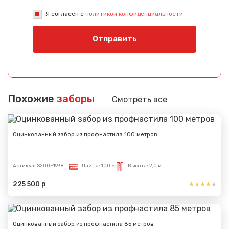
Я согласен с
политикой конфиденциальности
Отправить
Похожие
заборы
Смотреть все
Оцинкованный забор из профнастила 100 метров
Артикул:
S200E1938
Длина:
100 м
Высота:
2,0 м
225 500 р
Сообщение успешно
отправлено
Оцинкованный забор из профнастила 85 метров
Спасибо за обращение, наш специалист свяжется с