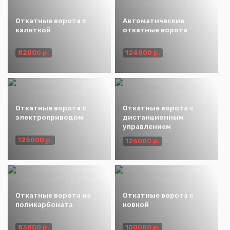
Откатные ворота с
Автоматические
калиткой
откатные ворота
82000 р.
124000 р.
Откатные ворота с
Откатные ворота с
электроприводом
дистанционным
управлением
125000 р.
126000 р.
Откатные ворота из
Откатные ворота с
поликарбоната
ковкой
83000 р.
100000 р.