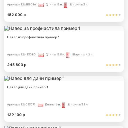
Артикул:
S262E3086
Длина:
12 м.
Ширина:
3 м.
Сообщение успешно
182 000 р
отправлено
Спасибо за обращение, наш специалист свяжется с
Навес из профнастила пример 1
Вами.
Артикул:
S261E3080
Длина:
12.5 м.
Ширина:
4.2 м.
245 800 р
Навес для дачи пример 1
Артикул:
S260E3071
Длина:
6 м.
Ширина:
3.5 м.
129 100 р