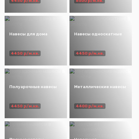
4450 р/м.кв.
6500 р/м.кв.
Навесы для дома
Навесы односкатные
4450 р/м.кв.
4450 р/м.кв.
Полуарочные навесы
Металлические навесы
4450 р/м.кв.
4400 р/м.кв.