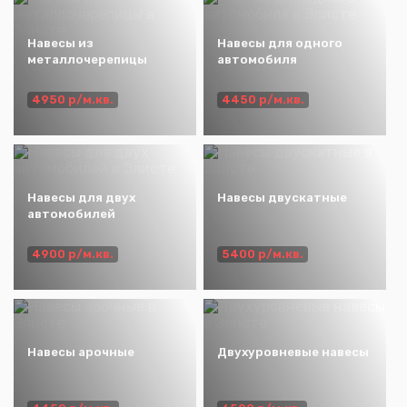
Навесы из
Навесы для одного
металлочерепицы
автомобиля
4950 р/м.кв.
4450 р/м.кв.
Навесы для двух
Навесы двускатные
автомобилей
4900 р/м.кв.
5400 р/м.кв.
Навесы арочные
Двухуровневые навесы